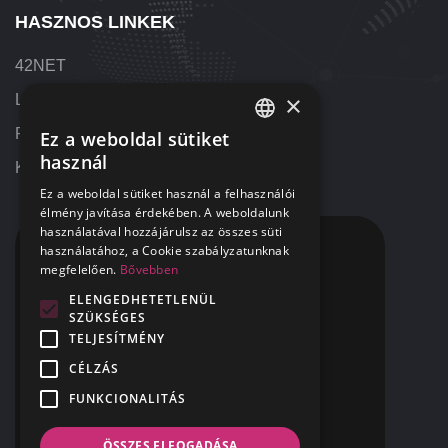
HASZNOS LINKEK
42NET
×
Letöltések
Referenciák
Ez a weboldal sütiket
HUNGARIAN
használ
Kapcsolat
ENGLISH
Ez a weboldal sütiket használ a felhasználói
élmény javítása érdekében. A weboldalunk
használatával hozzájárulsz az összes süti
KAPCSOLAT
használatához, a Cookie szabályzatunknak
megfelelően.
Bővebben
+36 1 424 9000
ELENGEDHETETLENÜL
SZÜKSÉGES
+1 313 655 7459
TELJESÍTMÉNY
segitunk@42NET.hu
CÉLZÁS
FUNKCIONALITÁS
400 Renaissance Center Suite 2647
Detroit, MI
USA 48243
ÖSSZES ELFOGADÁSA