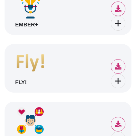
EMBER+
FLY!