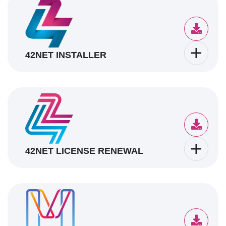
42NET INSTALLER
42NET LICENSE RENEWAL