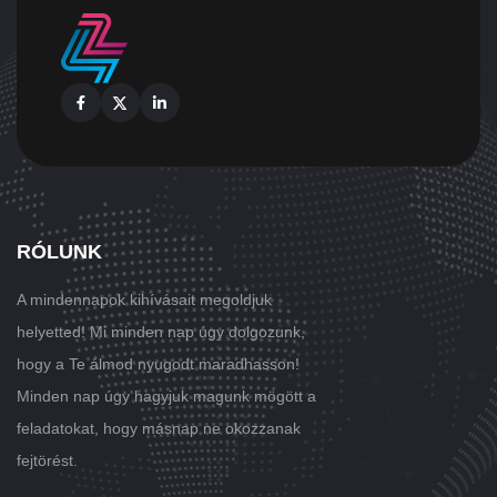
Facebook
X
Linkedin
RÓLUNK
A mindennapok kihívásait megoldjuk
helyetted! Mi minden nap úgy dolgozunk,
hogy a Te álmod nyugodt maradhasson!
Minden nap úgy hagyjuk magunk mögött a
feladatokat, hogy másnap ne okozzanak
fejtörést.