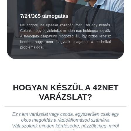
7/24/365 támogatás
Ne aggódj, ha éjszaka közepén merül fel egy kérdés.
Célunk, hogy ügyfeleinket minden nap boldoggá tegyük.
A támogató csapatunk mögötted áll, így biztos lehetsz
benne, hogy nem hagyunk magadra a technikai
problémáiddal.
HOGYAN KÉSZÜL A 42NET
VARÁZSLAT?
Ez nem varázslat vagy csoda, egyszerűen csak egy
okos megoldás a rádióállomásod számára.
Válaszolunk minden kérdésedre, nézzük meg, miről