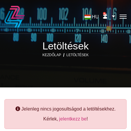
HU
Letöltések
KEZDŐLAP
LETÖLTÉSEK
Jelenleg nincs jogosultságod a letöltésekhez.
Kérlek,
jelentkezz be
!