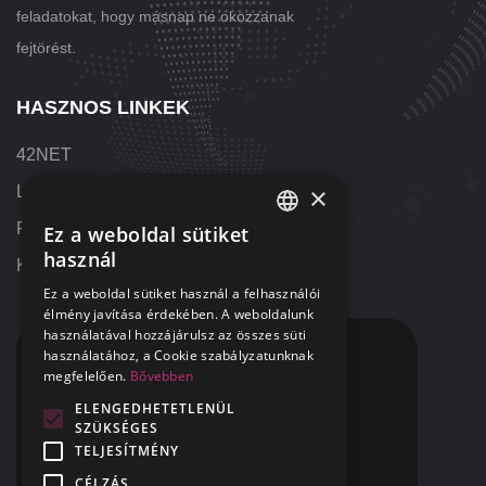
feladatokat, hogy másnap ne okozzanak
fejtörést.
HASZNOS LINKEK
42NET
×
Letöltések
Referenciák
Ez a weboldal sütiket
HUNGARIAN
használ
Kapcsolat
ENGLISH
Ez a weboldal sütiket használ a felhasználói
élmény javítása érdekében. A weboldalunk
használatával hozzájárulsz az összes süti
KAPCSOLAT
használatához, a Cookie szabályzatunknak
megfelelően.
Bővebben
+36 1 424 9000
ELENGEDHETETLENÜL
SZÜKSÉGES
+1 313 655 7459
TELJESÍTMÉNY
segitunk@42NET.hu
CÉLZÁS