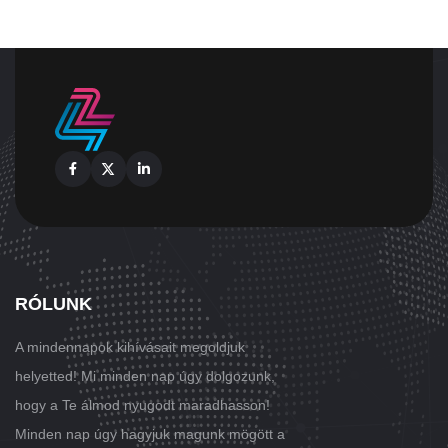
Facebook
X
Linkedin
RÓLUNK
A mindennapok kihívásait megoldjuk
helyetted! Mi minden nap úgy dolgozunk,
hogy a Te álmod nyugodt maradhasson!
Minden nap úgy hagyjuk magunk mögött a