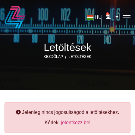
HU
Letöltések
KEZDŐLAP
LETÖLTÉSEK
Jelenleg nincs jogosultságod a letöltésekhez.
Kérlek,
jelentkezz be
!