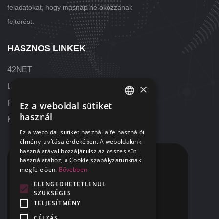
feladatokat, hogy másnap ne okozzanak
fejtörést.
HASZNOS LINKEK
42NET
×
Letöltések
Referenciák
Ez a weboldal sütiket
HUNGARIAN
használ
Kapcsolat
ENGLISH
Ez a weboldal sütiket használ a felhasználói
élmény javítása érdekében. A weboldalunk
használatával hozzájárulsz az összes süti
KAPCSOLAT
használatához, a Cookie szabályzatunknak
megfelelően.
Bővebben
+36 1 424 9000
ELENGEDHETETLENÜL
SZÜKSÉGES
+1 313 655 7459
TELJESÍTMÉNY
segitunk@42NET.hu
CÉLZÁS