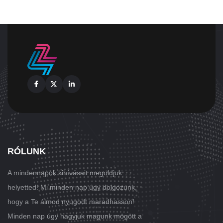
Facebook
X
Linkedin
RÓLUNK
A mindennapok kihívásait megoldjuk
helyetted! Mi minden nap úgy dolgozunk,
hogy a Te álmod nyugodt maradhasson!
Minden nap úgy hagyjuk magunk mögött a