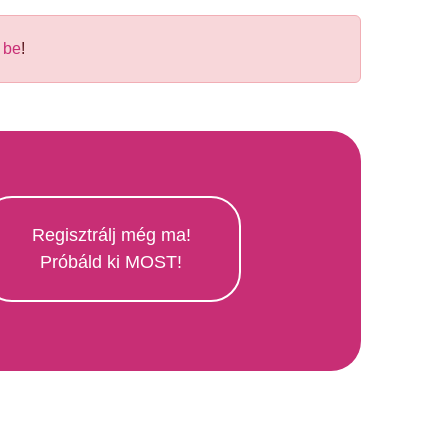
 be
!
Regisztrálj még ma!
Próbáld ki MOST!