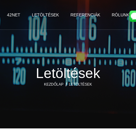
42NET
LETÖLTÉSEK
REFERENCIÁK
RÓLUNK
Letöltések
KEZDŐLAP
LETÖLTÉSEK