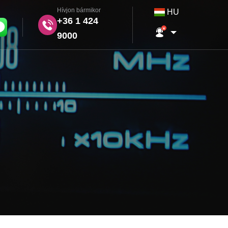
Hívjon bármikor
HU
+36 1 424
9000