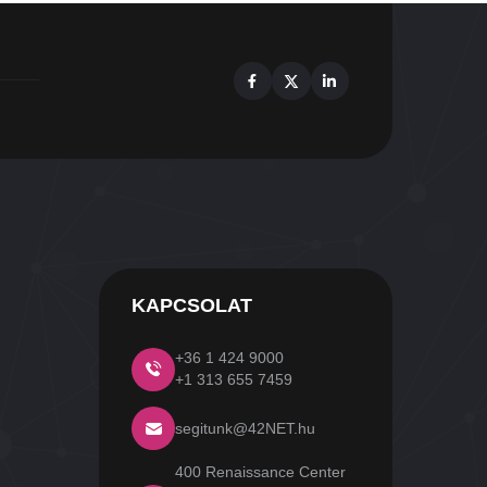
Facebook
X
Linkedin
KAPCSOLAT
+36 1 424 9000
+1 313 655 7459
segitunk@42NET.hu
400 Renaissance Center