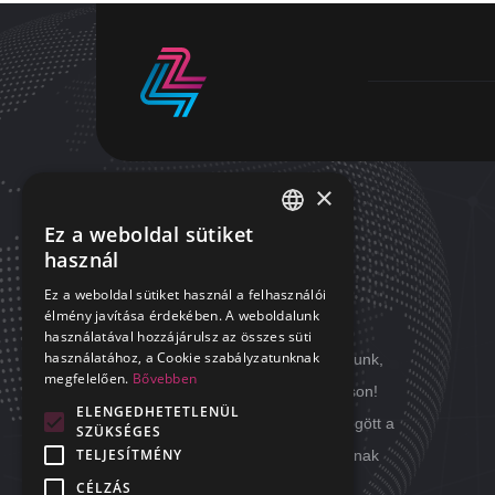
×
Ez a weboldal sütiket
HUNGARIAN
használ
RÓLUNK
ENGLISH
Ez a weboldal sütiket használ a felhasználói
élmény javítása érdekében. A weboldalunk
A mindennapok kihívásait megoldjuk
használatával hozzájárulsz az összes süti
használatához, a Cookie szabályzatunknak
helyetted! Mi minden nap úgy dolgozunk,
megfelelően.
Bővebben
hogy a Te álmod nyugodt maradhasson!
ELENGEDHETETLENÜL
Minden nap úgy hagyjuk magunk mögött a
SZÜKSÉGES
TELJESÍTMÉNY
feladatokat, hogy másnap ne okozzanak
CÉLZÁS
fejtörést.