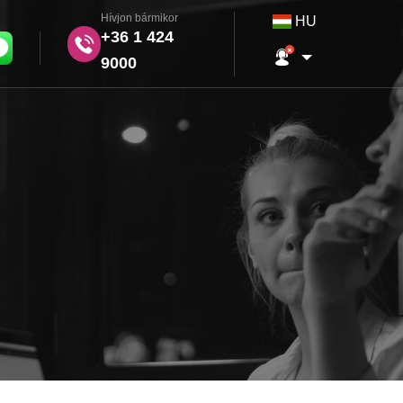
Hívjon bármikor
HU
+36 1 424
9000