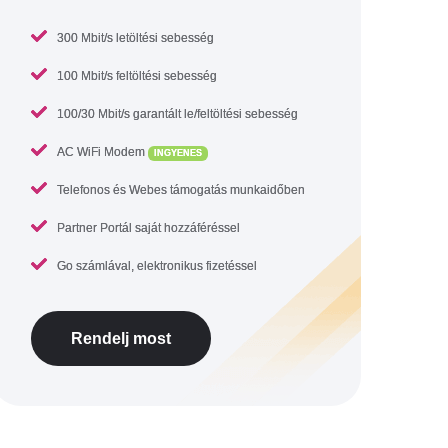
300 Mbit/s letöltési sebesség
100 Mbit/s feltöltési sebesség
100/30 Mbit/s garantált le/feltöltési sebesség
AC WiFi Modem
INGYENES
Telefonos és Webes támogatás munkaidőben
Partner Portál saját hozzáféréssel
Go számlával, elektronikus fizetéssel
Rendelj most