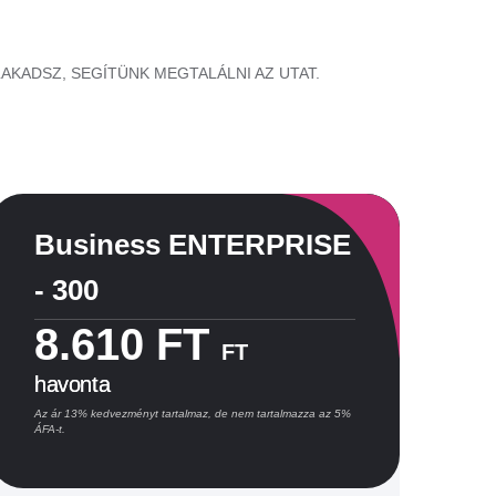
LAKADSZ, SEGÍTÜNK MEGTALÁLNI AZ UTAT.
Business ENTERPRISE
B
- 300
-
8.610 FT
FT
havonta
h
Az ár 13% kedvezményt tartalmaz, de nem tartalmazza az 5%
Az 
ÁFA-t.
ÁFA