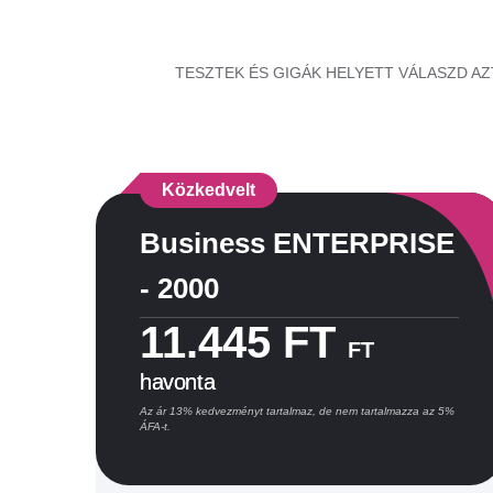
TESZTEK ÉS GIGÁK HELYETT VÁLASZD AZT
Közkedvelt
Business ENTERPRISE
- 2000
11.445 FT
FT
havonta
Az ár 13% kedvezményt tartalmaz, de nem tartalmazza az 5%
ÁFA-t.