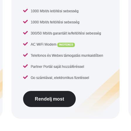
1000 Mbit/s letöltési sebesség
1000 Mbit/s feltöltési sebesség
300/50 Mbit/s garantált le/feltöltési sebesség
AC WiFi Modem
INGYENES
Telefonos és Webes támogatás munkaidőben
Partner Portál saját hozzáféréssel
Go számlával, elektronikus fizetéssel
Rendelj most