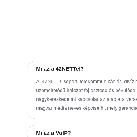
Mi az a 42NETTel?
A 42NET Csoport telekommunikációs divíziój
üzemeltetésű hálózat fejlesztése és bővülése 
nagykereskedelmi kapcsolat az alapja a verse
magyar média neves képviselői, mely garancia 
Mi az a VoIP?