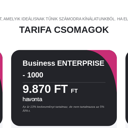
, AMELYIK IDEÁLISNAK TŰNIK SZÁMODRA KÍNÁLATUNKBÓL. HA E
TARIFA CSOMAGOK
Business ENTERPRISE
- 1000
9.870 FT
FT
havonta
Az ár 13% kedvezményt tartalmaz, de nem tartalmazza az 5%
ÁFA-t.