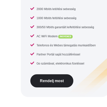
2000 Mbit/s letöltési sebesség
1000 Mbit/s feltöltési sebesség
300/50 Mbit/s garantált le/feltöltési sebesség
AC WiFi Modem
INGYENES
Telefonos és Webes támogatás munkaidőben
Partner Portál saját hozzáféréssel
Go számlával, elektronikus fizetéssel
Rendelj most