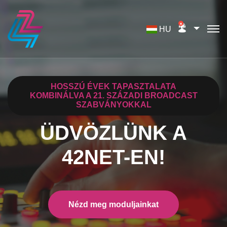
HU
HOSSZÚ ÉVEK TAPASZTALATA
KOMBINÁLVA A
21. SZÁZADI BROADCAST
SZABVÁNYOKKAL
ÜDVÖZLÜNK A
42NET-EN!
Nézd meg moduljainkat