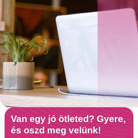
Van egy jó ötleted? Gyere,
és oszd meg velünk!