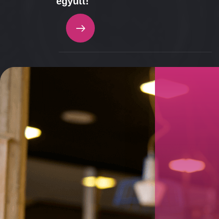
együtt!