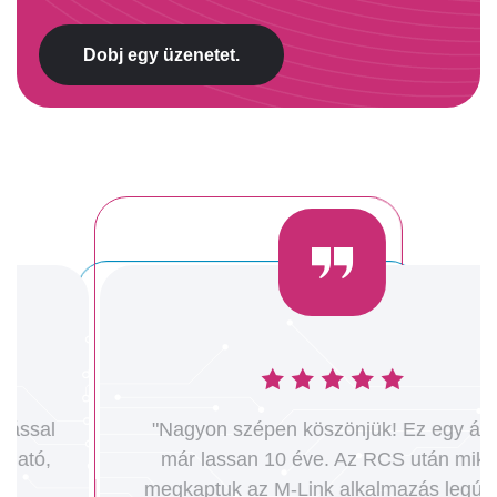
Dobj egy üzenetet.
"Nagyon szépen köszönjük! Ez egy álom
már lassan 10 éve. Az RCS után mikor
megkaptuk az M-Link alkalmazás legújabb