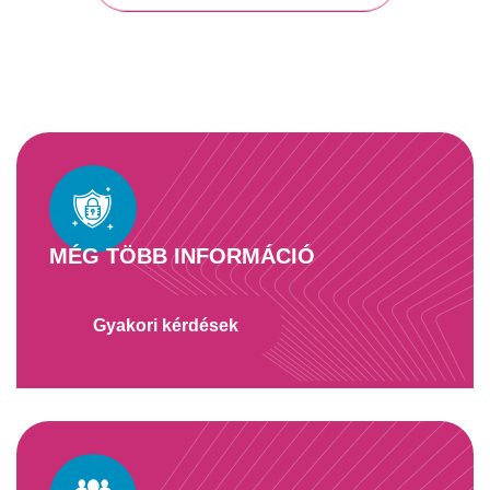
MÉG TÖBB INFORMÁCIÓ
Gyakori kérdések