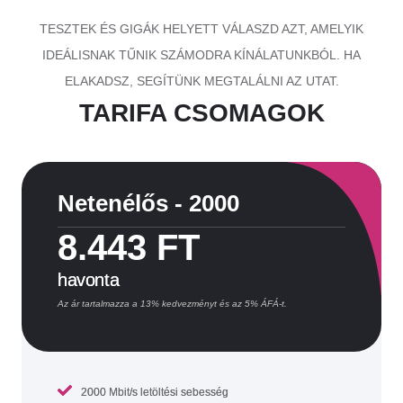
TESZTEK ÉS GIGÁK HELYETT VÁLASZD AZT, AMELYIK
IDEÁLISNAK TŰNIK SZÁMODRA KÍNÁLATUNKBÓL. HA
ELAKADSZ, SEGÍTÜNK MEGTALÁLNI AZ UTAT.
TARIFA CSOMAGOK
Netenélős - 2000
8.443 FT
havonta
Az ár tartalmazza a 13% kedvezményt és az 5% ÁFÁ-t.
2000 Mbit/s letöltési sebesség