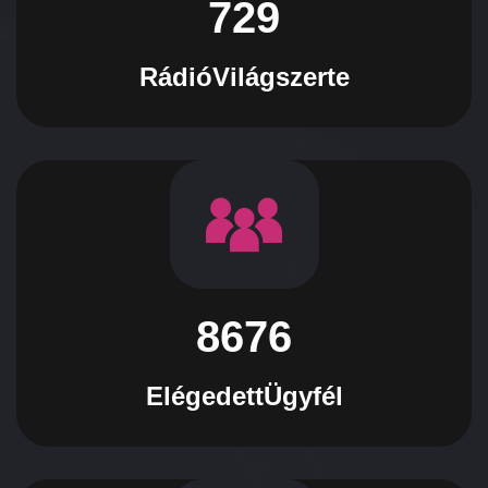
729
Rádió
Világszerte
8676
Elégedett
Ügyfél