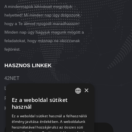
A mindennapok kihívásait megoldjuk
helyetted! Mi minden nap úgy dolgozunk,
hogy a Te álmod nyugodt maradhasson!
Minden nap úgy hagyjuk magunk mögött a
feladatokat, hogy másnap ne okozzanak
fejtörést.
HASZNOS LINKEK
42NET
×
Letöltések
Referenciák
Ez a weboldal sütiket
HUNGARIAN
használ
Kapcsolat
ENGLISH
Ez a weboldal sütiket használ a felhasználói
élmény javítása érdekében. A weboldalunk
használatával hozzájárulsz az összes süti