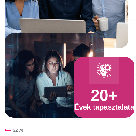
20
+
Évek tapasztalata
SZIA!