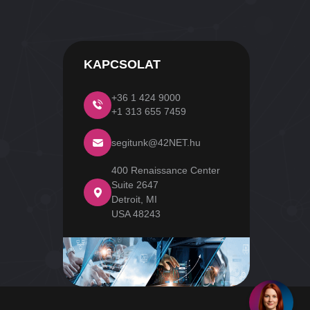
KAPCSOLAT
+36 1 424 9000
+1 313 655 7459
segitunk@42NET.hu
400 Renaissance Center
Suite 2647
Detroit, MI
USA 48243