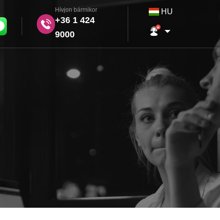
Hívjon bármikor
HU
+36 1 424
9000