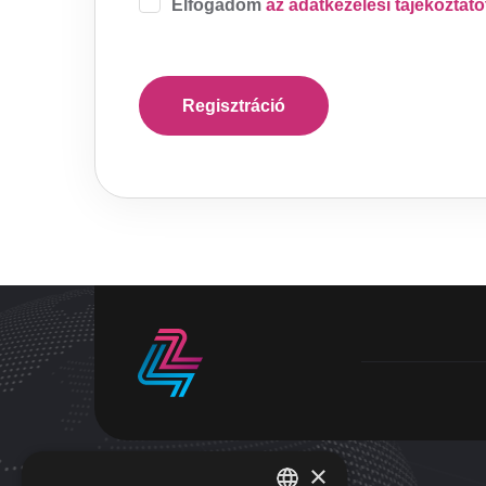
Elfogadom
az adatkezelési tájékoztató
×