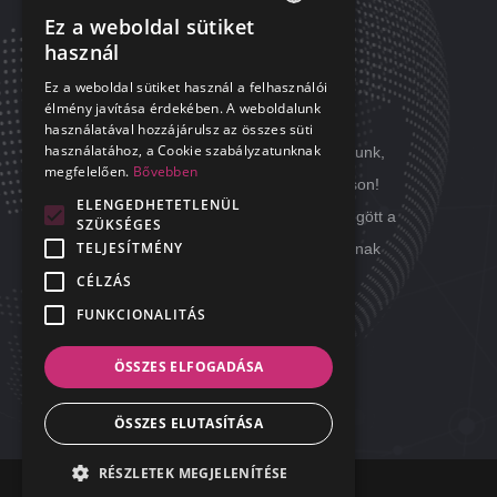
Ez a weboldal sütiket
HUNGARIAN
használ
RÓLUNK
ENGLISH
Ez a weboldal sütiket használ a felhasználói
élmény javítása érdekében. A weboldalunk
A mindennapok kihívásait megoldjuk
használatával hozzájárulsz az összes süti
használatához, a Cookie szabályzatunknak
helyetted! Mi minden nap úgy dolgozunk,
megfelelően.
Bővebben
hogy a Te álmod nyugodt maradhasson!
ELENGEDHETETLENÜL
Minden nap úgy hagyjuk magunk mögött a
SZÜKSÉGES
TELJESÍTMÉNY
feladatokat, hogy másnap ne okozzanak
CÉLZÁS
fejtörést.
FUNKCIONALITÁS
ÖSSZES ELFOGADÁSA
ÖSSZES ELUTASÍTÁSA
RÉSZLETEK MEGJELENÍTÉSE