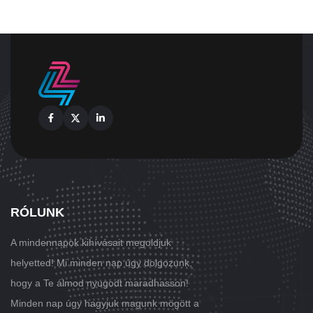
Facebook
X
Linkedin
RÓLUNK
A mindennapok kihívásait megoldjuk
helyetted! Mi minden nap úgy dolgozunk,
hogy a Te álmod nyugodt maradhasson!
Minden nap úgy hagyjuk magunk mögött a