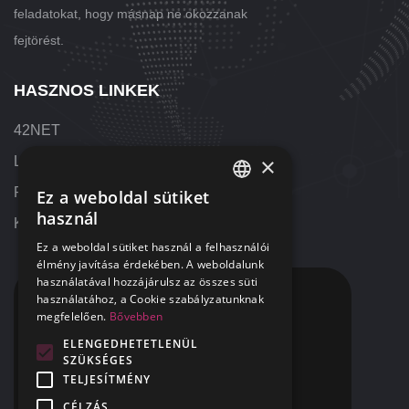
feladatokat, hogy másnap ne okozzanak
fejtörést.
HASZNOS LINKEK
42NET
×
Letöltések
Referenciák
Ez a weboldal sütiket
HUNGARIAN
használ
Kapcsolat
ENGLISH
Ez a weboldal sütiket használ a felhasználói
élmény javítása érdekében. A weboldalunk
használatával hozzájárulsz az összes süti
KAPCSOLAT
használatához, a Cookie szabályzatunknak
megfelelően.
Bővebben
+36 1 424 9000
ELENGEDHETETLENÜL
SZÜKSÉGES
+1 313 655 7459
TELJESÍTMÉNY
segitunk@42NET.hu
CÉLZÁS