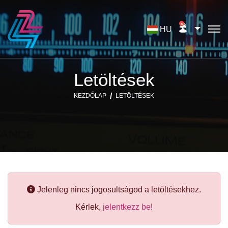
HU
Letöltések
KEZDŐLAP
LETÖLTÉSEK
Jelenleg nincs jogosultságod a letöltésekhez.
Kérlek,
jelentkezz be
!