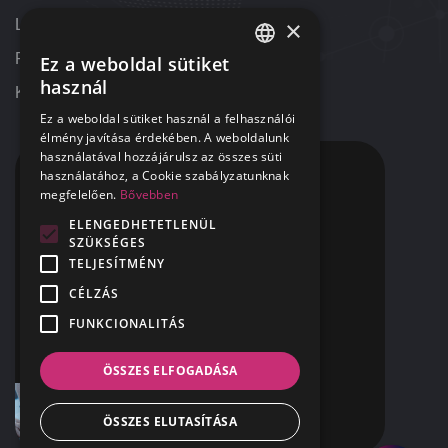
×
Letöltések
Referenciák
Ez a weboldal sütiket
HUNGARIAN
használ
Kapcsolat
ENGLISH
Ez a weboldal sütiket használ a felhasználói
élmény javítása érdekében. A weboldalunk
használatával hozzájárulsz az összes süti
KAPCSOLAT
használatához, a Cookie szabályzatunknak
megfelelően.
Bővebben
+36 1 424 9000
ELENGEDHETETLENÜL
SZÜKSÉGES
+1 313 655 7459
TELJESÍTMÉNY
segitunk@42NET.hu
CÉLZÁS
FUNKCIONALITÁS
400 Renaissance Center Suite 2647
Detroit, MI
USA 48243
ÖSSZES ELFOGADÁSA
ÖSSZES ELUTASÍTÁSA