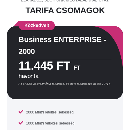
ELAKADSZ, SEGÍTÜNK MEGTALÁLNI AZ UTAT.
TARIFA CSOMAGOK
Közkedvelt
Business ENTERPRISE -
2000
11.445 FT
FT
havonta
Az ár 13% kedvezményt tartalmaz, de nem tartalmazza az 5% ÁFA-t.
2000 Mbit/s letöltési sebesség
1000 Mbit/s feltöltési sebesség