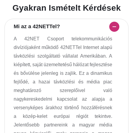
Gyakran Ismételt Kérdések
Mi az a 42NETTel?
A 42NET Csoport telekommunikációs
divíziójaként működő 42NETTel Internet alapú
távközlési szolgáltató vállalat Amerikában. A
kiépített, saját üzemeltetésű hálózat fejlesztése
és bővülése jelenleg is zajlik. Ez a dinamikus
fejlődé, a hazai távközlési és média piac
meghatározó szereplőivel való
nagykereskedelmi kapcsolat az alapja a
versenyképes árakhoz történő hozzáférésnek
a közép-kelet európai régiót tekintve.
Jelentősebb partnereink a magyar média