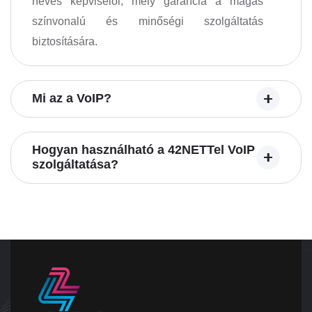
neves képviselői, mely garancia a magas
színvonalú és minőségi szolgáltatás
biztosítására.
Mi az a VoIP?
Hogyan használható a 42NETTel VoIP
szolgáltatása?