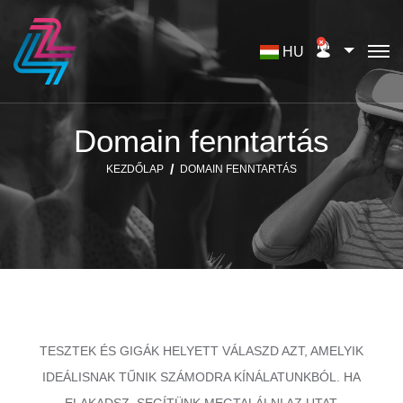
HU
Domain fenntartás
KEZDŐLAP
DOMAIN FENNTARTÁS
TESZTEK ÉS GIGÁK HELYETT VÁLASZD AZT, AMELYIK
IDEÁLISNAK TŰNIK SZÁMODRA KÍNÁLATUNKBÓL. HA