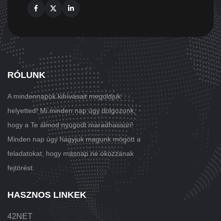
Facebook
X
Linkedin
RÓLUNK
A mindennapok kihívásait megoldjuk
helyetted! Mi minden nap úgy dolgozunk,
hogy a Te álmod nyugodt maradhasson!
Minden nap úgy hagyjuk magunk mögött a
feladatokat, hogy másnap ne okozzanak
fejtörést.
HASZNOS LINKEK
42NET