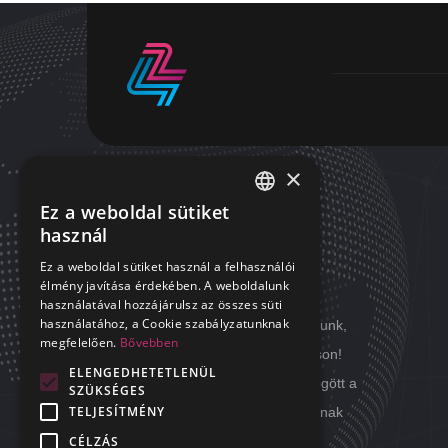
×
Ez a weboldal sütiket
HUNGARIAN
használ
RÓLUNK
ENGLISH
Ez a weboldal sütiket használ a felhasználói
élmény javítása érdekében. A weboldalunk
A mindennapok kihívásait megoldjuk
használatával hozzájárulsz az összes süti
használatához, a Cookie szabályzatunknak
helyetted! Mi minden nap úgy dolgozunk,
megfelelően.
Bővebben
hogy a Te álmod nyugodt maradhasson!
ELENGEDHETETLENÜL
Minden nap úgy hagyjuk magunk mögött a
SZÜKSÉGES
TELJESÍTMÉNY
feladatokat, hogy másnap ne okozzanak
CÉLZÁS
fejtörést.