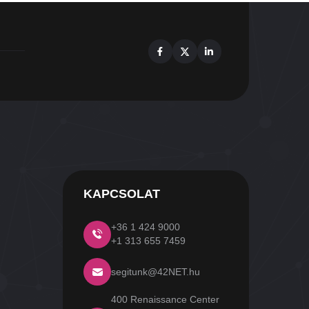
Facebook
X
Linkedin
KAPCSOLAT
+36 1 424 9000
+1 313 655 7459
segitunk@42NET.hu
400 Renaissance Center