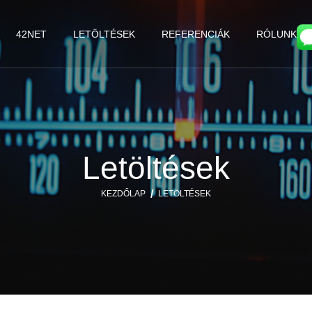
42NET
LETÖLTÉSEK
REFERENCIÁK
RÓLUNK
Letöltések
KEZDŐLAP
LETÖLTÉSEK