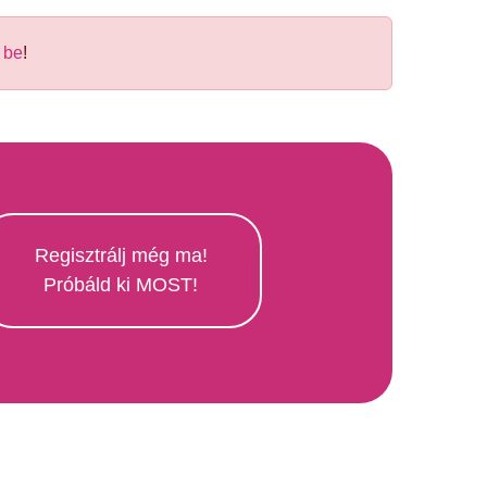
 be
!
Regisztrálj még ma!
Próbáld ki MOST!