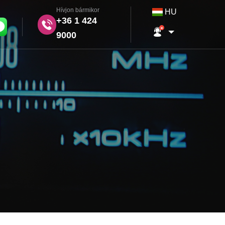
Hívjon bármikor
HU
+36 1 424
9000