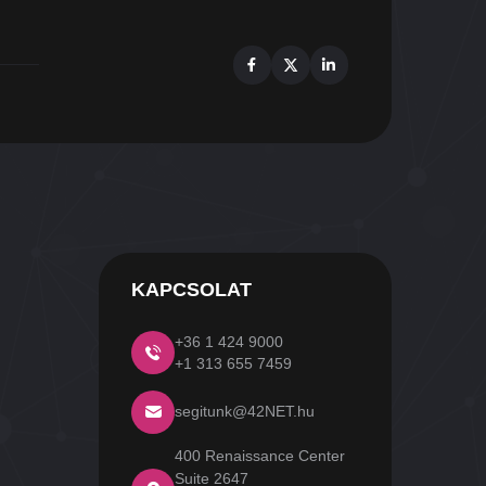
Facebook
X
Linkedin
KAPCSOLAT
+36 1 424 9000
+1 313 655 7459
segitunk@42NET.hu
400 Renaissance Center
Suite 2647