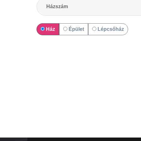
Ház
Épület
Lépcsőház