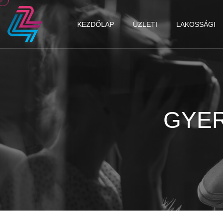
KEZDŐLAP
ÜZLETI
LAKOSSÁGI
GYER