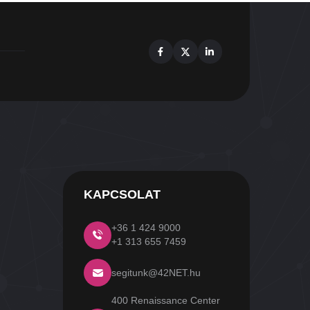
Facebook
X
Linkedin
KAPCSOLAT
+36 1 424 9000
+1 313 655 7459
segitunk@42NET.hu
400 Renaissance Center