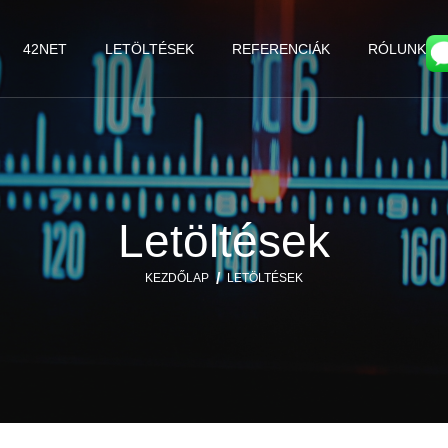
42NET
LETÖLTÉSEK
REFERENCIÁK
RÓLUNK
Letöltések
KEZDŐLAP
LETÖLTÉSEK