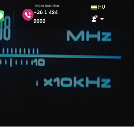
Hívjon bármikor
HU
+36 1 424
9000