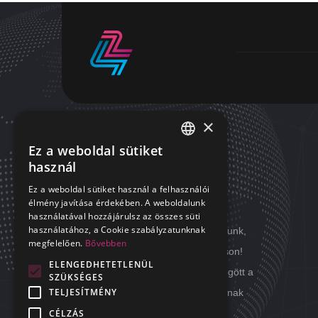
×
Ez a weboldal sütiket
HUNGARIAN
használ
RÓLUNK
ENGLISH
Ez a weboldal sütiket használ a felhasználói
élmény javítása érdekében. A weboldalunk
A mindennapok kihívásait megoldjuk
használatával hozzájárulsz az összes süti
használatához, a Cookie szabályzatunknak
helyetted! Mi minden nap úgy dolgozunk,
megfelelően.
Bővebben
hogy a Te álmod nyugodt maradhasson!
ELENGEDHETETLENÜL
Minden nap úgy hagyjuk magunk mögött a
SZÜKSÉGES
TELJESÍTMÉNY
feladatokat, hogy másnap ne okozzanak
CÉLZÁS
fejtörést.