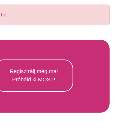
 be
!
Regisztrálj még ma!
Próbáld ki MOST!