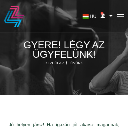
HU
GYERE! LÉGY AZ
ÜGYFELÜNK!
KEZDŐLAP
JÖVÜNK
Jó helyen jársz! Ha igazán jót akarsz magadnak,