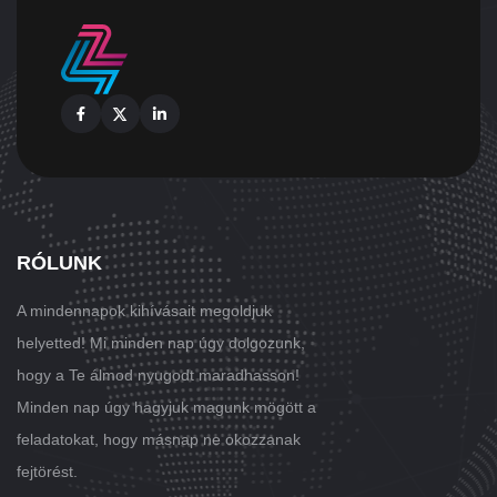
Facebook
X
Linkedin
RÓLUNK
A mindennapok kihívásait megoldjuk
helyetted! Mi minden nap úgy dolgozunk,
hogy a Te álmod nyugodt maradhasson!
Minden nap úgy hagyjuk magunk mögött a
feladatokat, hogy másnap ne okozzanak
fejtörést.