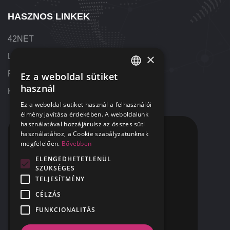
HASZNOS LINKEK
42NET
×
Letöltések
Referenciák
Ez a weboldal sütiket
HUNGARIAN
használ
Kapcsolat
ENGLISH
Ez a weboldal sütiket használ a felhasználói
élmény javítása érdekében. A weboldalunk
használatával hozzájárulsz az összes süti
KAPCSOLAT
használatához, a Cookie szabályzatunknak
megfelelően.
Bővebben
+36 1 424 9000
ELENGEDHETETLENÜL
SZÜKSÉGES
+1 313 655 7459
TELJESÍTMÉNY
segitunk@42NET.hu
CÉLZÁS
FUNKCIONALITÁS
400 Renaissance Center Suite 2647
Detroit, MI
USA 48243