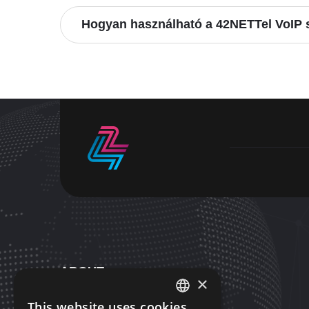
Hogyan használható a 42NETTel VoIP s
ABOUT
×
There are many variations passages
This website uses cookies