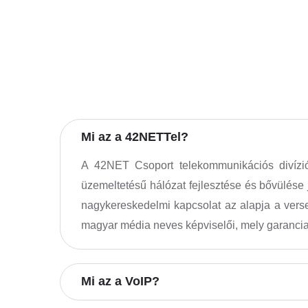
Mi az a 42NETTel?
A 42NET Csoport telekommunikációs divíziój
üzemeltetésű hálózat fejlesztése és bővülése 
nagykereskedelmi kapcsolat az alapja a verse
magyar média neves képviselői, mely garancia 
Mi az a VoIP?