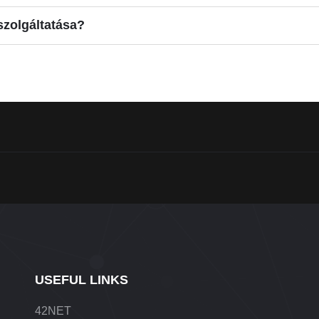
zolgáltatása?
USEFUL LINKS
42NET