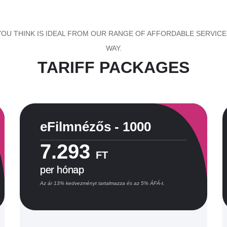
OU THINK IS IDEAL FROM OUR RANGE OF AFFORDABLE SERVICES
WAY.
TARIFF PACKAGES
eFilmnézős - 1000
7.293
FT
per hónap
Az ár 13% kedvezményt tartalmazza és az 5% ÁFÁ-t.