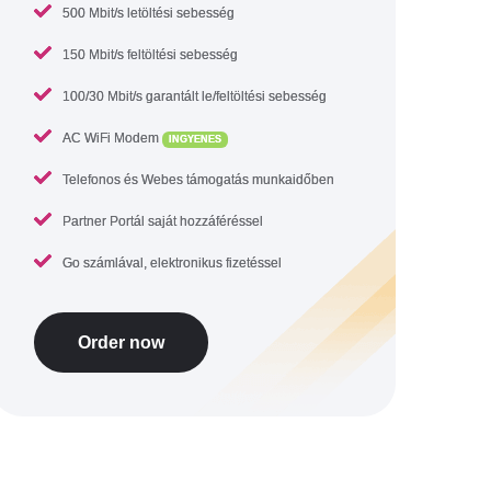
500 Mbit/s letöltési sebesség
150 Mbit/s feltöltési sebesség
100/30 Mbit/s garantált le/feltöltési sebesség
AC WiFi Modem
INGYENES
Telefonos és Webes támogatás munkaidőben
Partner Portál saját hozzáféréssel
Go számlával, elektronikus fizetéssel
Order now