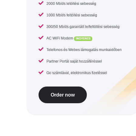
2000 Mbit/s letöltési sebesség
1000 Mbit/s feltöltési sebesség
300/50 Mbit/s garantált le/feltöltési sebesség
AC WiFi Modem
INGYENES
Telefonos és Webes támogatás munkaidőben
Partner Portál saját hozzáféréssel
Go számlával, elektronikus fizetéssel
Order now