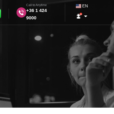
Call to Anytime
EN
+36 1 424
9000