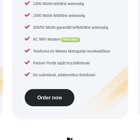
1000 Mbit/s letöltési sebesség
1000 Mbit/s feltöltési sebesség
300/50 Mbit/s garantált le/feltöltési sebesség
AC WiFi Modem
INGYENES
Telefonos és Webes támogatás munkaidőben
Partner Portál saját hozzáféréssel
Go számlával, elektronikus fizetéssel
Order now