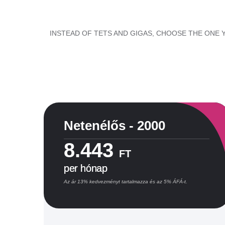
INSTEAD OF TETS AND GIGAS, CHOOSE THE ONE Y
Netenélős - 2000
8.443
FT
per hónap
Az ár 13% kedvezményt tartalmazza és az 5% ÁFÁ-t.