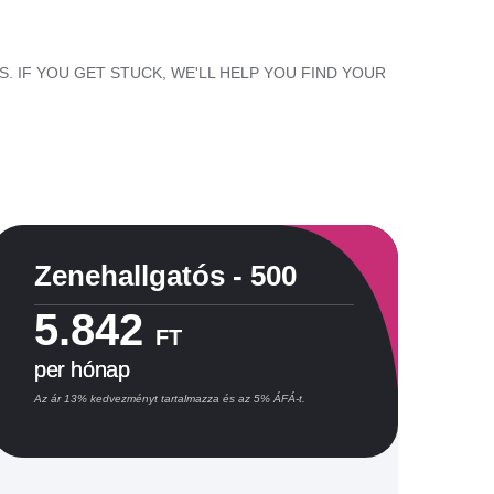
. IF YOU GET STUCK, WE'LL HELP YOU FIND YOUR
Zenehallgatós - 500
B
5.842
FT
per hónap
p
Az ár 13% kedvezményt tartalmazza és az 5% ÁFÁ-t.
Az 