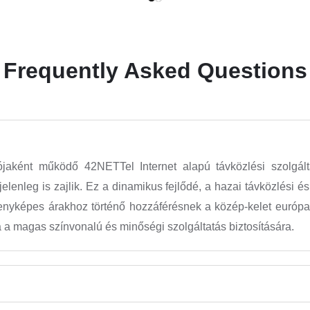
Frequently Asked Questions
aként működő 42NETTel Internet alapú távközlési szolgáltató
jelenleg is zajlik. Ez a dinamikus fejlődé, a hazai távközlési 
nyképes árakhoz történő hozzáférésnek a közép-kelet európai 
a magas színvonalú és minőségi szolgáltatás biztosítására.