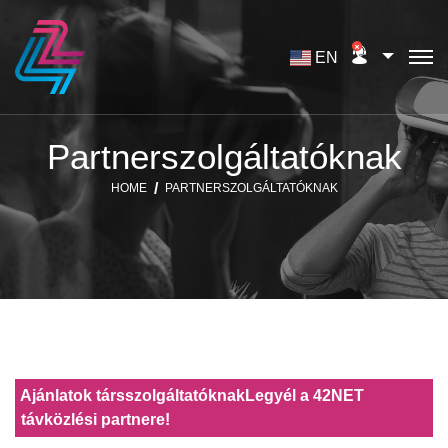
EN
Partnerszolgáltatóknak
HOME
PARTNERSZOLGÁLTATÓKNAK
Ajánlatok társszolgáltatóknak
Legyél a 42NET
távközlési partnere!