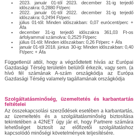
2023. január 01-től 2023. december 31-ig terjedő
időszakra: 0,2880 Ft/perc
2022. január 01-től 2022. december 31-ig terjedő
időszakra: 0,2494 Ft/perc
július 01-től: Minden időszakban: 0,07 eurócent/perc +
Áfa
december 31-ig terjedő időszakra 361,03 Ft-os
árfolyammal számolva: 0,2529 Ft/perc
július 01-től: Minden időszakban: 0,26 Ft/perc + Áfa
január 01-től 2018. június 30-ig: Minden időszakban: 0,40
Ft/perc + Áfa
Függetlenül attól, hogy a végződtetett hívás az Európai
Gazdasági Térség területén belülről érkezik, vagy sem. (a
hívó fél számának A-szám országkódja az Európa
Gazdasági Térség valamely tagállamának országkódja
Szolgáltatásminőség, üzemeltetés és karbantartás
feltételei
Az összekapcsolási szerződések esetében a karbantartás,
az üzemeltetés és a szolgáltatásminőség biztosítása
tekintetében a 42NET úgy jár el, hogy Partnere számára
lehetőséget biztosít az előfizetői szolgáltatáshoz
kapcsolódó minőségi követelmények teljesítésére.