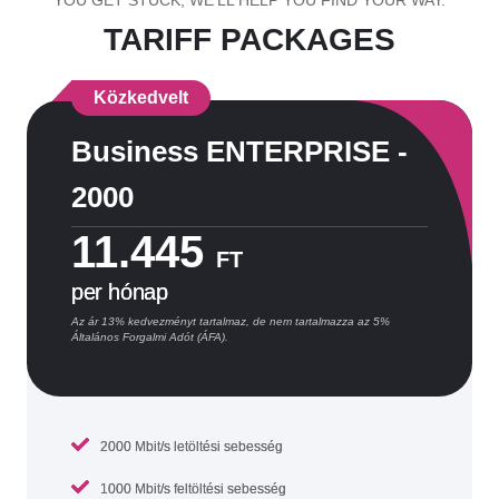
YOU GET STUCK, WE'LL HELP YOU FIND YOUR WAY.
TARIFF PACKAGES
Közkedvelt
Business ENTERPRISE -
2000
11.445
FT
per hónap
Az ár 13% kedvezményt tartalmaz, de nem tartalmazza az 5%
Általános Forgalmi Adót (ÁFA).
2000 Mbit/s letöltési sebesség
1000 Mbit/s feltöltési sebesség