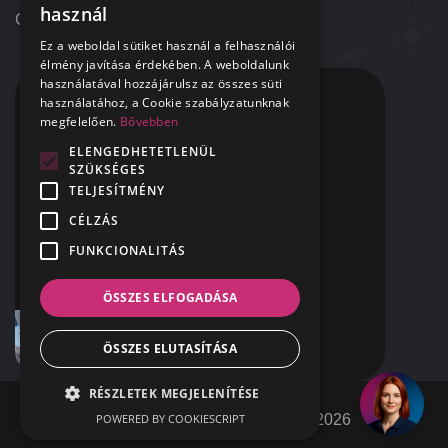
használ
Contact
ENGLISH
Ez a weboldal sütiket használ a felhasználói
élmény javítása érdekében. A weboldalunk
használatával hozzájárulsz az összes süti
CONTACT
használatához, a Cookie szabályzatunknak
megfelelően.
Bővebben
+36 1 424 9000
ELENGEDHETETLENÜL
SZÜKSÉGES
+1 313 655 7459
TELJESÍTMÉNY
support@42NET.llc
CÉLZÁS
FUNKCIONALITÁS
400 Renaissance Center Suite 2647
Detroit, MI
USA 48243
ÖSSZES ELFOGADÁSA
ÖSSZES ELUTASÍTÁSA
RÉSZLETEK MEGJELENÍTÉSE
POWERED BY COOKIESCRIPT
42NET LLC. - Without limits ©
2026