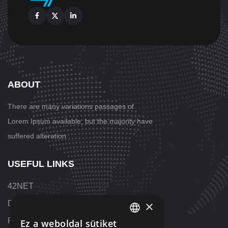
Facebook
X
Linkedin
ABOUT
There are many variations passages
of
Lorem Ipsum available, but the majority have
suffered alteration
USEFUL LINKS
42NET
×
Downloads
References
Ez a weboldal sütiket
HUNGARIAN