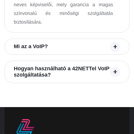
neves képviselői, mely garancia a magas
színvonalú és minőségi szolgáltatás
biztosítására.
Mi az a VoIP?
Hogyan használható a 42NETTel VoIP
szolgáltatása?