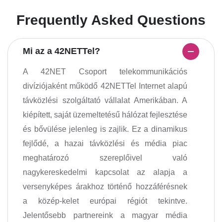
Frequently Asked Questions
Mi az a 42NETTel?
A 42NET Csoport telekommunikációs
divíziójaként működő 42NETTel Internet alapú
távközlési szolgáltató vállalat Amerikában. A
kiépített, saját üzemeltetésű hálózat fejlesztése
és bővülése jelenleg is zajlik. Ez a dinamikus
fejlődé, a hazai távközlési és média piac
meghatározó szereplőivel való
nagykereskedelmi kapcsolat az alapja a
versenyképes árakhoz történő hozzáférésnek
a közép-kelet európai régiót tekintve.
Jelentősebb partnereink a magyar média